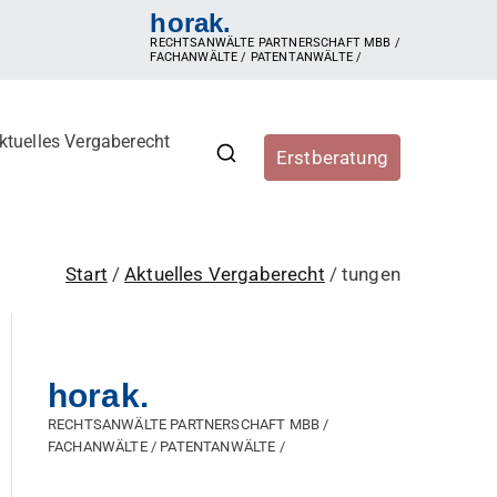
horak.
RECHTSANWÄLTE PARTNERSCHAFT MBB /
FACHANWÄLTE / PATENTANWÄLTE /
ktuelles Vergaberecht
Erstberatung
r, Vergabestellen sowie
ergaberecht, e-Vergabe, öffentliche Ausschreibung,
hren, Zuschlag, vorzeitige Beendigung der Vergabe,
Start
Aktuelles Vergaberecht
tungen
horak.
RECHTSANWÄLTE PARTNERSCHAFT MBB /
FACHANWÄLTE / PATENTANWÄLTE /