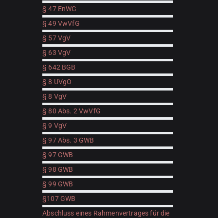
§ 47 EnWG
§ 49 VwVfG
§ 57 VgV
§ 63 VgV
§ 642 BGB
§ 8 UVgO
§ 8 VgV
§ 80 Abs. 2 VwVfG
§ 9 VgV
§ 97 Abs. 3 GWB
§ 97 GWB
§ 98 GWB
§ 99 GWB
§107 GWB
Abschluss eines Rahmenvertrages für die