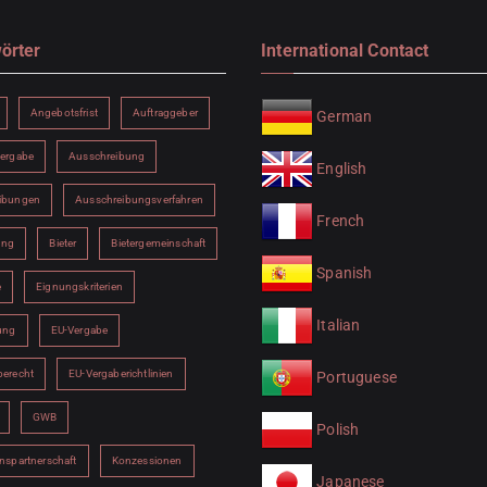
örter
International Contact
Angebotsfrist
Auftraggeber
German
vergabe
Ausschreibung
English
ibungen
Ausschreibungsverfahren
French
ung
Bieter
Bietergemeinschaft
Spanish
e
Eignungskriterien
Italian
ung
EU-Vergabe
berecht
EU-Vergaberichtlinien
Portuguese
GWB
Polish
nspartnerschaft
Konzessionen
Japanese