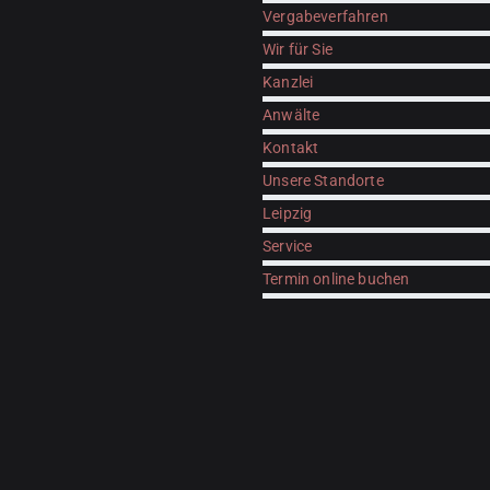
Vergabeverfahren
Wir für Sie
Kanzlei
Anwälte
Kontakt
Unsere Standorte
Leipzig
Service
Termin online buchen