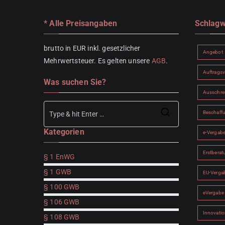
* Alle Preisangaben
Schlagw
brutto in EUR inkl. gesetzlicher
Angebot
Mehrwertsteuer. Es gelten unsere
AGB
.
Auftrags
Was suchen Sie?
Ausschre
Beschaff
Search
Kategorien
for:
e-Vergab
Erstberat
§ 1 EnWG
§ 1 GWB
EU-Verga
§ 100 GWB
eVergabe
§ 106 GWB
Innovatio
§ 108 GWB