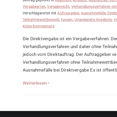
Vergabearten
,
Vergaberecht
,
Verhandlungsverfahren oh
Verschlagwortet mit
Auftraggeber
,
Ausnahmefälle
,
Direk
Teilnahmewettbewerb
,
tungen
,
Ungeeignete Angebote
,
V
zu
Keine Kommentare
Bedingungen
Die Direktvergabe ist ein Vergabeverfahren. Der
zur
Direktvergabe
Verhandlungsverfahren und daher ohne Teilnah
jedoch vom Direktauftrag. Der Auftraggeber ver
Verhandlungsverfahren ohne Teilnahmewettbewe
Ausnahmefälle bei Direktvergabe Es ist öffentl
Weiterlesen