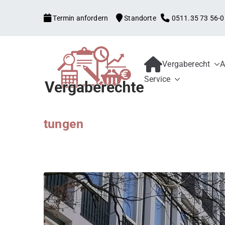
Zum
Termin anfordern
Standorte
0511.35 73 56-0
Inhalt
springen
Vergaberecht
A
Kanzlei mit V
Begleitung aller Vergabe
Service
Schwellenwerte, Konzess
Bewerber und 
Schadensersatz, erneute
tungen