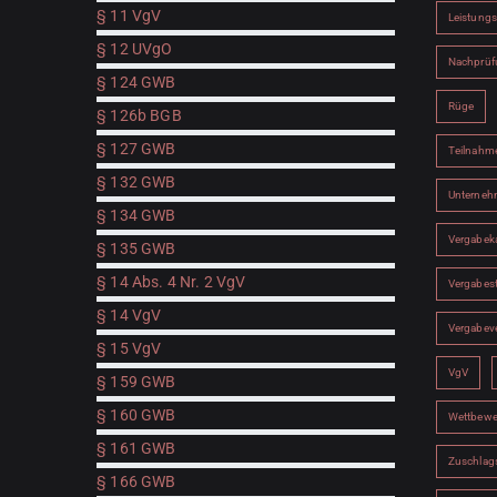
§ 11 VgV
Leistung
§ 12 UVgO
Nachprüf
§ 124 GWB
Rüge
§ 126b BGB
§ 127 GWB
Teilnahm
§ 132 GWB
Unterne
§ 134 GWB
Vergabe
§ 135 GWB
§ 14 Abs. 4 Nr. 2 VgV
Vergabest
§ 14 VgV
Vergabev
§ 15 VgV
VgV
§ 159 GWB
§ 160 GWB
Wettbewe
§ 161 GWB
Zuschlags
§ 166 GWB