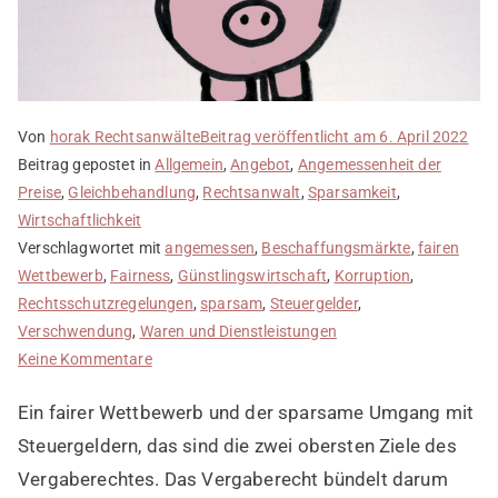
Von
horak Rechtsanwälte
Beitrag veröffentlicht am
6. April 2022
Beitrag gepostet in
Allgemein
,
Angebot
,
Angemessenheit der
Preise
,
Gleichbehandlung
,
Rechtsanwalt
,
Sparsamkeit
,
Wirtschaftlichkeit
Verschlagwortet mit
angemessen
,
Beschaffungsmärkte
,
fairen
Wettbewerb
,
Fairness
,
Günstlingswirtschaft
,
Korruption
,
Rechtsschutzregelungen
,
sparsam
,
Steuergelder
,
Verschwendung
,
Waren und Dienstleistungen
zu
Keine Kommentare
Ziele
Ein fairer Wettbewerb und der sparsame Umgang mit
des
Vergaberechts
Steuergeldern, das sind die zwei obersten Ziele des
Vergaberechtes. Das Vergaberecht bündelt darum