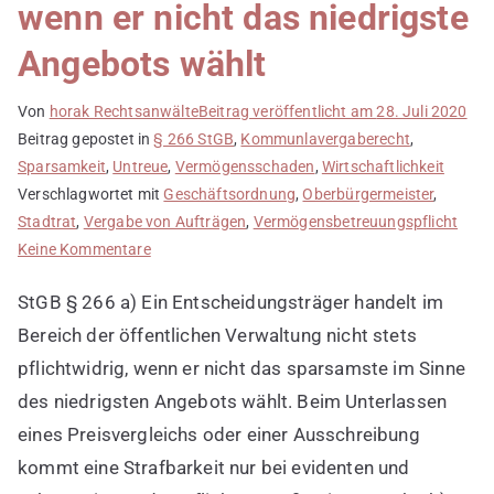
wenn er nicht das niedrigste
Angebots wählt
Von
horak Rechtsanwälte
Beitrag veröffentlicht am
28. Juli 2020
Beitrag gepostet in
§ 266 StGB
,
Kommunlavergaberecht
,
Sparsamkeit
,
Untreue
,
Vermögensschaden
,
Wirtschaftlichkeit
Verschlagwortet mit
Geschäftsordnung
,
Oberbürgermeister
,
Stadtrat
,
Vergabe von Aufträgen
,
Vermögensbetreuungspflicht
zu
Keine Kommentare
Ein
StGB § 266 a) Ein Entscheidungsträger handelt im
Entscheidungsträger
handelt
Bereich der öffentlichen Verwaltung nicht stets
im
pflichtwidrig, wenn er nicht das sparsamste im Sinne
Bereich
des niedrigsten Angebots wählt. Beim Unterlassen
der
eines Preisvergleichs oder einer Ausschreibung
öffentlichen
kommt eine Strafbarkeit nur bei evidenten und
Verwaltung