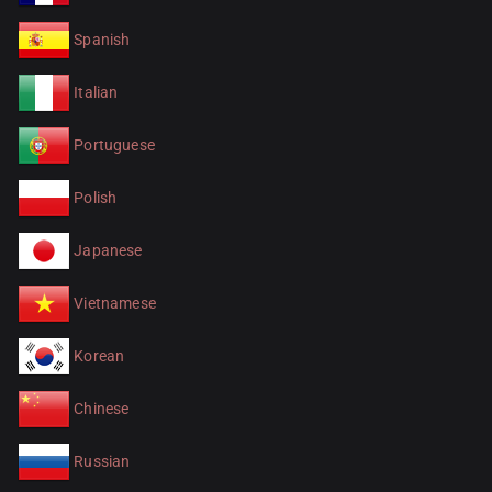
Spanish
Italian
Portuguese
Polish
Japanese
Vietnamese
Korean
Chinese
Russian