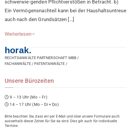
nicht
schwerwie-genden Pflichtverstößen in Betracht. b)
stets
Ein Vermögensnachteil kann bei der Haushaltsuntreue
pflichtwidrig,
auch nach den Grundsätzen […]
wenn
er
Weiterlesen
nicht
das
horak.
niedrigste
RECHTSANWÄLTE PARTNERSCHAFT MBB /
Angebots
FACHANWÄLTE / PATENTANWÄLTE /
wählt
Unsere Bürozeiten
9 – 13 Uhr (Mo – Fr)
14 – 17 Uhr (Mo – Di + Do)
Bitte beachten Sie, dass wir per E-Mail und über unsere Formulare auch
ausserhalb dieser Zeiten für Sie da sind. Dies gilt auch für individuelle
Termine.