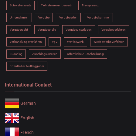
Schwellenwerte
Teilnahmewettbewerb
Transparenz
Unternehmen
Vergabe
Vergabearten
Vergabekammer
Vergaberecht
Vergabestelle
Vergabeunterlagen
Vergabeverfahren
Verhandlungsverfahren
VgV
Wettbewerb
Wettbewerbsverfahren
Zuschlag
Zuschlagskriterien
öffentliche Ausschreibung
öffentlicher Auftraggeber
International Contact
German
English
French