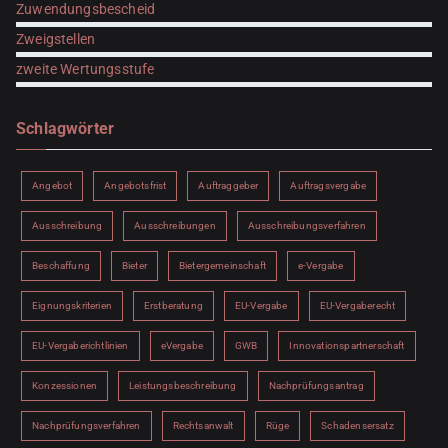
Zuwendungsbescheid
Zweigstellen
zweite Wertungsstufe
Schlagwörter
Angebot
Angebotsfrist
Auftraggeber
Auftragsvergabe
Ausschreibung
Ausschreibungen
Ausschreibungsverfahren
Beschaffung
Bieter
Bietergemeinschaft
e-Vergabe
Eignungskriterien
Erstberatung
EU-Vergabe
EU-Vergaberecht
EU-Vergaberichtlinien
eVergabe
GWB
Innovationspartnerschaft
Konzessionen
Leistungsbeschreibung
Nachprüfungsantrag
Nachprüfungsverfahren
Rechtsanwalt
Rüge
Schadensersatz