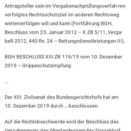
das
Antragsteller sein im Vergabenachprüfungsverfah-ren
Gericht
verfolgtes Rechtsschutzziel im anderen Rechtsweg
eines
weiterverfolgen will und kann (Fortführung BGH,
anderen
Beschluss vom 23. Januar 2012 – X ZB 5/11, Verga-
Rechtswegs
beR 2012, 440 Rn. 24 – Rettungsdienstleistungen III).
BGH BESCHLUSS XIII ZB 119/19 vom 10. Dezember
2019 – Grippeschutzimpfung
…
Der XIII. Zivilsenat des Bundesgerichtshofs hat am
10. Dezember 2019 durch … beschlossen:
Auf die Rechtsbeschwerde wird der Beschluss des
Vergabesenats des Oberlandesgerichts Düsseldorf