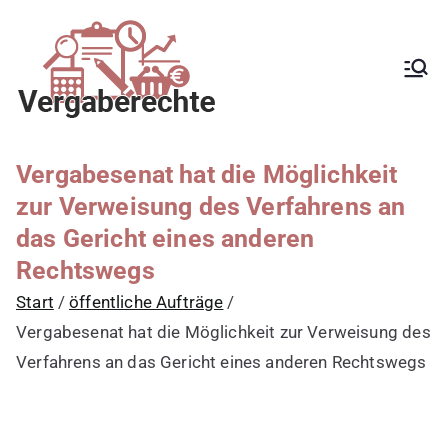
Zum
Inhalt
springen
Kanzlei mit
Begleitung aller
Vergabeverfahren, Fachanwalt
Vergaberecht für
für Vergaberecht, EU-
Vergaberecht, nationales
öffentliche
Vergaberecht, e-Vergabe,
Auftraggeber,
öffentliche Ausschreibung,
Vergabesenat hat die Möglichkeit
Schwellenwerte, Konzessionen,
Vergabestellen
Zuwendungen, GWB, VgV, UGVO,
zur Verweisung des Verfahrens an
sowie Bewerber
VoB/A, Rüge,
Nachprüfungsverfahren,
das Gericht eines anderen
und Bieter
Zuschlag, vorzeitige Beendigung
Rechtswegs
der Vergabe, Schadensersatz,
erneute Vergabe
Start
öffentliche Aufträge
Vergabesenat hat die Möglichkeit zur Verweisung des
Verfahrens an das Gericht eines anderen Rechtswegs