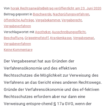
Von
horak Rechtsanwälte
Beitrag veröffentlicht am
23. Juni 2020
Beitrag gepostet in
Beschwerde
,
Nachprüfungsverfahren
,
öffentliche Aufträge
,
Vergabekammer
,
Vergaberecht
,
Vergabeverfahren
Verschlagwortet mit
Apotheker
,
Ausschreibungspflicht
,
Beschaffung
,
Grippeimpfstoff
,
Krankenkasse
,
Vergabesenat
,
Vergabeverfahren
zu
Keine Kommentare
Vergabesenat
Der Vergabesenat hat aus Gründen der
hat
die
Verfahrensökonomie und des effektiven
Möglichkeit
Rechtsschutzes die Möglichkeit zur Verweisung des
zur
Verfahrens an das Gericht eines anderen Rechtswegs.
Verweisung
Gründe der Verfahrensökonomie und des ef-fektiven
des
Rechtsschutzes erfordern aber nur dann eine
Verfahrens
an
Verweisung entspre-chend § 17a GVG, wenn der