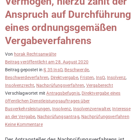
Vermögen, hierzu zählt der
Anspruch auf Durchführung
eines ordnungsgemäßen
Vergabeverfahrens
Von
horak Rechtsanwälte
Beitrag veröffentlicht am
28. August 2020
Beitrag gepostet in
§ 35 InsO
,
Beschwerde
,
Beschwerdeverfahren
,
Direktvergabe
,
Fristen
,
InsO
,
Insolvenz
,
Insolvenzrecht
,
Nachprüfungsverfahren
,
Vergaberecht
Verschlagwortet mit
Antragsbefugnis
,
Direktvergabe eines
öffentlichen Dienstleistungsauftrages über
Busverkehrsleistungen
,
Insolvenz
,
Insolvenzverwalter
,
Interesse
an der Vergabe
,
Nachprüfungsantrag
,
Nachprüfungsverfahren
zu
Keine Kommentare
Das
Der Antragsteller des Nachprüfungsverfahrens ist,
Insolvenzverfahren