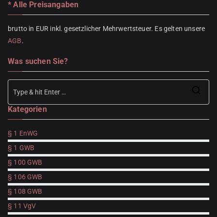
* Alle Preisangaben
brutto in EUR inkl. gesetzlicher Mehrwertsteuer. Es gelten unsere
AGB
.
Was suchen Sie?
Se
Kategorien
for
§ 1 EnWG
§ 1 GWB
§ 100 GWB
§ 106 GWB
§ 108 GWB
§ 11 VgV