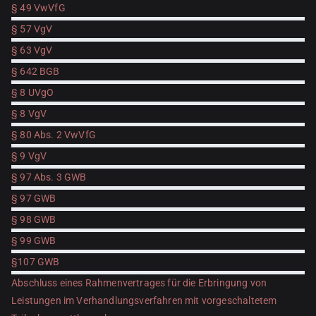
§ 49 VwVfG
§ 57 VgV
§ 63 VgV
§ 642 BGB
§ 8 UVgO
§ 8 VgV
§ 80 Abs. 2 VwVfG
§ 9 VgV
§ 97 Abs. 3 GWB
§ 97 GWB
§ 98 GWB
§ 99 GWB
§107 GWB
Abschluss eines Rahmenvertrages für die Erbringung von
Leistungen im Verhandlungsverfahren mit vorgeschaltetem