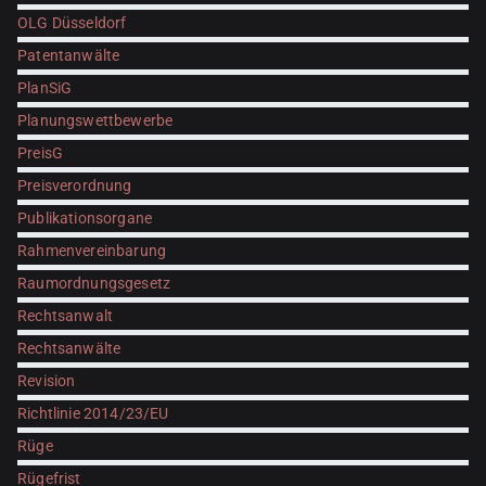
OLG Düsseldorf
Patentanwälte
PlanSiG
Planungswettbewerbe
PreisG
Preisverordnung
Publikationsorgane
Rahmenvereinbarung
Raumordnungsgesetz
Rechtsanwalt
Rechtsanwälte
Revision
Richtlinie 2014/23/EU
Rüge
Rügefrist