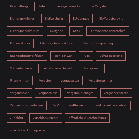
Beschaffung
Bieter
Bietergemeinschaft
e-Vergabe
Eignungskriterien
Erstberatung
EU-Vergabe
EU-Vergaberecht
EU-Vergaberichtlinien
eVergabe
GWB
Innovationspartnerschaft
Konzessionen
Leistungsbeschreibung
Nachprüfungsantrag
Nachprüfungsverfahren
Rechtsanwalt
Rüge
Schadensersatz
Schwellenwerte
Teilnahmewettbewerb
Transparenz
Unternehmen
Vergabe
Vergabearten
Vergabekammer
Vergaberecht
Vergabestelle
Vergabeunterlagen
Vergabeverfahren
Verhandlungsverfahren
VgV
Wettbewerb
Wettbewerbsverfahren
Zuschlag
Zuschlagskriterien
öffentliche Ausschreibung
öffentlicher Auftraggeber