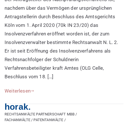
erfasst
nachdem über das Vermögen der ursprünglichen
gemäß
Antragstellerin durch Beschluss des Amtsgerichts
§
Köln vom 1. April 2020 (70k IN 23/20) das
35
Insolvenzverfahren eröffnet worden ist, der zum
Abs.
Insolvenzverwalter bestimmte Rechtsanwalt N. L. 2.
1
InsO
Er ist seit Eröffnung des Insolvenzverfahrens als
das
Rechtsnachfolger der Schuldnerin
gesamte
Verfahrensbeteiligter kraft Amtes (OLG Celle,
Vermögen,
Beschluss vom 18. […]
hierzu
zählt
Weiterlesen
der
Anspruch
horak.
auf
Durchführung
RECHTSANWÄLTE PARTNERSCHAFT MBB /
FACHANWÄLTE / PATENTANWÄLTE /
eines