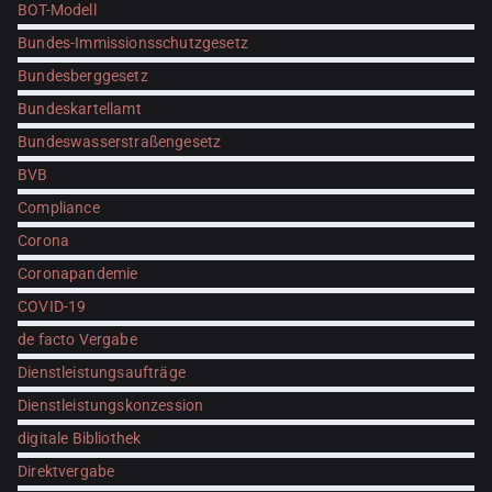
BOT-Modell
Bundes-Immissionsschutzgesetz
Bundesberggesetz
Bundeskartellamt
Bundeswasserstraßengesetz
BVB
Compliance
Corona
Coronapandemie
COVID-19
de facto Vergabe
Dienstleistungsaufträge
Dienstleistungskonzession
digitale Bibliothek
Direktvergabe