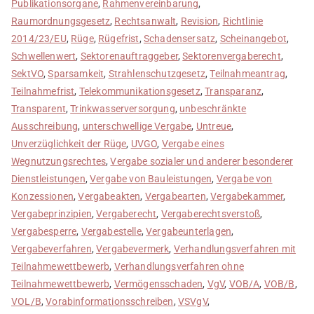
Publikationsorgane
,
Rahmenvereinbarung
,
Raumordnungsgesetz
,
Rechtsanwalt
,
Revision
,
Richtlinie
2014/23/EU
,
Rüge
,
Rügefrist
,
Schadensersatz
,
Scheinangebot
,
Schwellenwert
,
Sektorenauftraggeber
,
Sektorenvergaberecht
,
SektVO
,
Sparsamkeit
,
Strahlenschutzgesetz
,
Teilnahmeantrag
,
Teilnahmefrist
,
Telekommunikationsgesetz
,
Transparanz
,
Transparent
,
Trinkwasserversorgung
,
unbeschränkte
Ausschreibung
,
unterschwellige Vergabe
,
Untreue
,
Unverzüglichkeit der Rüge
,
UVGO
,
Vergabe eines
Wegnutzungsrechtes
,
Vergabe sozialer und anderer besonderer
Dienstleistungen
,
Vergabe von Bauleistungen
,
Vergabe von
Konzessionen
,
Vergabeakten
,
Vergabearten
,
Vergabekammer
,
Vergabeprinzipien
,
Vergaberecht
,
Vergaberechtsverstoß
,
Vergabesperre
,
Vergabestelle
,
Vergabeunterlagen
,
Vergabeverfahren
,
Vergabevermerk
,
Verhandlungsverfahren mit
Teilnahmewettbewerb
,
Verhandlungsverfahren ohne
Teilnahmewettbewerb
,
Vermögensschaden
,
VgV
,
VOB/A
,
VOB/B
,
VOL/B
,
Vorabinformationsschreiben
,
VSVgV
,