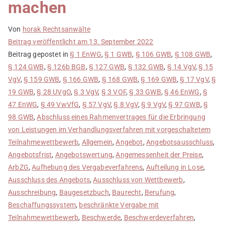
machen
Von
horak Rechtsanwälte
Beitrag veröffentlicht am
13. September 2022
Beitrag gepostet in
§ 1 EnWG
,
§ 1 GWB
,
§ 106 GWB
,
§ 108 GWB
,
§ 124 GWB
,
§ 126b BGB
,
§ 127 GWB
,
§ 132 GWB
,
§ 14 VgV
,
§ 15
VgV
,
§ 159 GWB
,
§ 166 GWB
,
§ 168 GWB
,
§ 169 GWB
,
§ 17 VgV
,
§
19 GWB
,
§ 28 UVgO
,
§ 3 VgV
,
§ 3 VOF
,
§ 33 GWB
,
§ 46 EnWG
,
§
47 EnWG
,
§ 49 VwVfG
,
§ 57 VgV
,
§ 8 VgV
,
§ 9 VgV
,
§ 97 GWB
,
§
98 GWB
,
Abschluss eines Rahmenvertrages für die Erbringung
von Leistungen im Verhandlungsverfahren mit vorgeschaltetem
Teilnahmewettbewerb
,
Allgemein
,
Angebot
,
Angebotsausschluss
,
Angebotsfrist
,
Angebotswertung
,
Angemessenheit der Preise
,
ArbZG
,
Aufhebung des Vergabeverfahrens
,
Aufteilung in Lose
,
Ausschluss des Angebots
,
Ausschluss von Wettbewerb
,
Ausschreibung
,
Baugesetzbuch
,
Baurecht
,
Berufung
,
Beschaffungssystem
,
beschränkte Vergabe mit
Teilnahmewettbewerb
,
Beschwerde
,
Beschwerdeverfahren
,