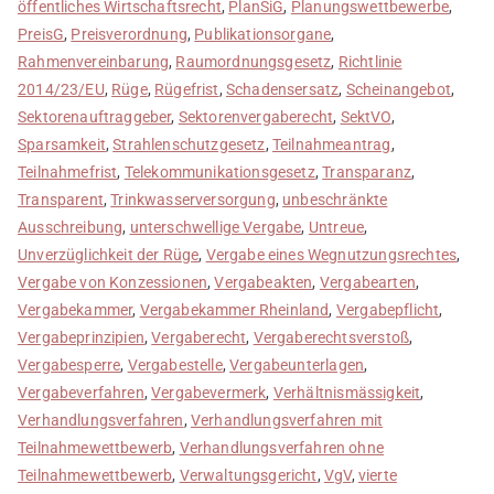
öffentliches Wirtschaftsrecht
,
PlanSiG
,
Planungswettbewerbe
,
PreisG
,
Preisverordnung
,
Publikationsorgane
,
Rahmenvereinbarung
,
Raumordnungsgesetz
,
Richtlinie
2014/23/EU
,
Rüge
,
Rügefrist
,
Schadensersatz
,
Scheinangebot
,
Sektorenauftraggeber
,
Sektorenvergaberecht
,
SektVO
,
Sparsamkeit
,
Strahlenschutzgesetz
,
Teilnahmeantrag
,
Teilnahmefrist
,
Telekommunikationsgesetz
,
Transparanz
,
Transparent
,
Trinkwasserversorgung
,
unbeschränkte
Ausschreibung
,
unterschwellige Vergabe
,
Untreue
,
Unverzüglichkeit der Rüge
,
Vergabe eines Wegnutzungsrechtes
,
Vergabe von Konzessionen
,
Vergabeakten
,
Vergabearten
,
Vergabekammer
,
Vergabekammer Rheinland
,
Vergabepflicht
,
Vergabeprinzipien
,
Vergaberecht
,
Vergaberechtsverstoß
,
Vergabesperre
,
Vergabestelle
,
Vergabeunterlagen
,
Vergabeverfahren
,
Vergabevermerk
,
Verhältnismässigkeit
,
Verhandlungsverfahren
,
Verhandlungsverfahren mit
Teilnahmewettbewerb
,
Verhandlungsverfahren ohne
Teilnahmewettbewerb
,
Verwaltungsgericht
,
VgV
,
vierte