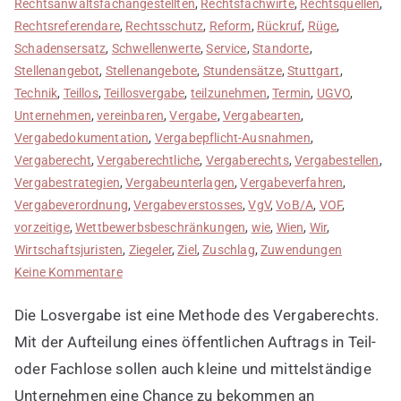
Rechtsanwaltsfachangestellten
,
Rechtsfachwirte
,
Rechtsquellen
,
Rechtsreferendare
,
Rechtsschutz
,
Reform
,
Rückruf
,
Rüge
,
Schadensersatz
,
Schwellenwerte
,
Service
,
Standorte
,
Stellenangebot
,
Stellenangebote
,
Stundensätze
,
Stuttgart
,
Technik
,
Teillos
,
Teillosvergabe
,
teilzunehmen
,
Termin
,
UGVO
,
Unternehmen
,
vereinbaren
,
Vergabe
,
Vergabearten
,
Vergabedokumentation
,
Vergabepflicht-Ausnahmen
,
Vergaberecht
,
Vergaberechtliche
,
Vergaberechts
,
Vergabestellen
,
Vergabestrategien
,
Vergabeunterlagen
,
Vergabeverfahren
,
Vergabeverordnung
,
Vergabeverstosses
,
VgV
,
VoB/A
,
VOF
,
vorzeitige
,
Wettbewerbsbeschränkungen
,
wie
,
Wien
,
Wir
,
Wirtschaftsjuristen
,
Ziegeler
,
Ziel
,
Zuschlag
,
Zuwendungen
zu
Keine Kommentare
Losvergabe
Die Losvergabe ist eine Methode des Vergaberechts.
einsetzen
Mit der Aufteilung eines öffentlichen Auftrags in Teil-
oder Fachlose sollen auch kleine und mittelständige
Unternehmen eine Chance zu bekommen an