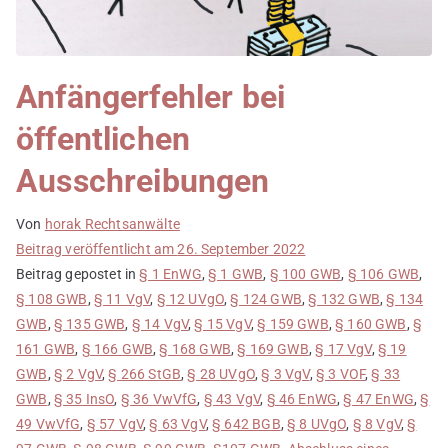
Anfängerfehler bei
öffentlichen
Ausschreibungen
Von
horak Rechtsanwälte
Beitrag veröffentlicht am
26. September 2022
Beitrag gepostet in
§ 1 EnWG
,
§ 1 GWB
,
§ 100 GWB
,
§ 106 GWB
,
§ 108 GWB
,
§ 11 VgV
,
§ 12 UVgO
,
§ 124 GWB
,
§ 132 GWB
,
§ 134
GWB
,
§ 135 GWB
,
§ 14 VgV
,
§ 15 VgV
,
§ 159 GWB
,
§ 160 GWB
,
§
161 GWB
,
§ 166 GWB
,
§ 168 GWB
,
§ 169 GWB
,
§ 17 VgV
,
§ 19
GWB
,
§ 2 VgV
,
§ 266 StGB
,
§ 28 UVgO
,
§ 3 VgV
,
§ 3 VOF
,
§ 33
GWB
,
§ 35 InsO
,
§ 36 VwVfG
,
§ 43 VgV
,
§ 46 EnWG
,
§ 47 EnWG
,
§
49 VwVfG
,
§ 57 VgV
,
§ 63 VgV
,
§ 642 BGB
,
§ 8 UVgO
,
§ 8 VgV
,
§