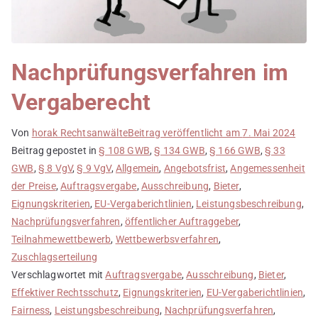
Nachprüfungsverfahren im
Vergaberecht
Von
horak Rechtsanwälte
Beitrag veröffentlicht am
7. Mai 2024
Beitrag gepostet in
§ 108 GWB
,
§ 134 GWB
,
§ 166 GWB
,
§ 33
GWB
,
§ 8 VgV
,
§ 9 VgV
,
Allgemein
,
Angebotsfrist
,
Angemessenheit
der Preise
,
Auftragsvergabe
,
Ausschreibung
,
Bieter
,
Eignungskriterien
,
EU-Vergaberichtlinien
,
Leistungsbeschreibung
,
Nachprüfungsverfahren
,
öffentlicher Auftraggeber
,
Teilnahmewettbewerb
,
Wettbewerbsverfahren
,
Zuschlagserteilung
Verschlagwortet mit
Auftragsvergabe
,
Ausschreibung
,
Bieter
,
Effektiver Rechtsschutz
,
Eignungskriterien
,
EU-Vergaberichtlinien
,
Fairness
,
Leistungsbeschreibung
,
Nachprüfungsverfahren
,