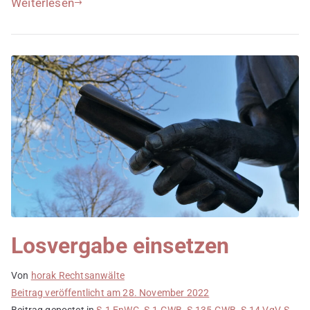
Weiterlesen
Losvergabe einsetzen
Von
horak Rechtsanwälte
Beitrag veröffentlicht am
28. November 2022
Beitrag gepostet in
§ 1 EnWG
,
§ 1 GWB
,
§ 135 GWB
,
§ 14 VgV
,
§