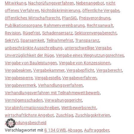
Mitwirkung
,
Nachprüfungsverfahren
,
Nebenangebot
,
nicht
offenes Verfahren
,
Nichtdiskriminierung
,
öffentliche Vergabe
,
öffentliches Wirtschaftsrecht
,
PlanSiG
,
Preisverordnung
,
Publikationsorgane
,
Rahmenvereinbarung
,
Rechtsanwalt
,
Revision
,
Rügefrist
,
Schadensersatz
,
Sektorenvergaberecht
,
SektVO
,
Sparsamkeit
,
Teilnahmefrist
,
Transparanz
,
unbeschränkte Ausschreibung
,
unterschwellige Vergabe
,
Unverzüglichkeit der Rüge
,
Vergabe eines Wegnutzungsrechtes
,
Vergabe von Bauleistungen
,
Vergabe von Konzessionen
,
Vergabeakten
,
Vergabekammer
,
Vergabepflicht
,
Vergaberecht
,
Vergabesperre
,
Vergabestelle
,
Vergabeverfahren
,
Vergabevermerk
,
Verhandlungsverfahren
,
Verhandlungsverfahren mit Teilnahmewettbewerb
,
Vermögensschaden
,
Verwaltungsgericht
,
Vorabinformationsschreiben
,
Wettbewerbsrecht
,
wirtschaftlichste Angebot
,
Zuschlag
,
Zuschlagskriterien
,
Zuwendungsbescheid
Verschlagwortet mit
§ 134 GWB
,
Absage
,
Auftraggeber
,