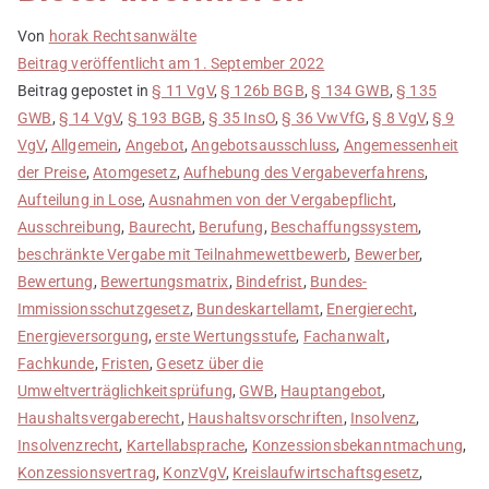
Von
horak Rechtsanwälte
Beitrag veröffentlicht am
1. September 2022
Beitrag gepostet in
§ 11 VgV
,
§ 126b BGB
,
§ 134 GWB
,
§ 135
GWB
,
§ 14 VgV
,
§ 193 BGB
,
§ 35 InsO
,
§ 36 VwVfG
,
§ 8 VgV
,
§ 9
VgV
,
Allgemein
,
Angebot
,
Angebotsausschluss
,
Angemessenheit
der Preise
,
Atomgesetz
,
Aufhebung des Vergabeverfahrens
,
Aufteilung in Lose
,
Ausnahmen von der Vergabepflicht
,
Ausschreibung
,
Baurecht
,
Berufung
,
Beschaffungssystem
,
beschränkte Vergabe mit Teilnahmewettbewerb
,
Bewerber
,
Bewertung
,
Bewertungsmatrix
,
Bindefrist
,
Bundes-
Immissionsschutzgesetz
,
Bundeskartellamt
,
Energierecht
,
Energieversorgung
,
erste Wertungsstufe
,
Fachanwalt
,
Fachkunde
,
Fristen
,
Gesetz über die
Umweltverträglichkeitsprüfung
,
GWB
,
Hauptangebot
,
Haushaltsvergaberecht
,
Haushaltsvorschriften
,
Insolvenz
,
Insolvenzrecht
,
Kartellabsprache
,
Konzessionsbekanntmachung
,
Konzessionsvertrag
,
KonzVgV
,
Kreislaufwirtschaftsgesetz
,