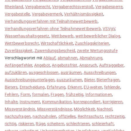
Rheinland
,
Vergaberecht
,
Vergaberechtsverstoß
,
Vergabesperre
,
Vergabestelle
,
Vergabevermerk
,
Verhältnismässigkeit
,
Verhandlungsverfahren mit Teilnahmewettbewerb
,
Verhandlungsverfahren ohne Teilnahmewettbewerb
,
VSVgV
,
Wasserhaushaltsgesetz
,
Wettbewerb
,
wettbewerblicher Dialog
,
Wettbewerbsrecht
,
Wirtschaftlichkeit
,
Zuschlagskriterien
,
Zuverlässigkeit
,
Zuwendungsbescheid
,
zweite Wertungsstufe
Verschlagwortet mit
Ablauf
,
abmahnen
,
Abmahnung
,
Anfängerfehler
,
Angebot
,
Angebotsfrist
,
Anspruch
,
Auftraggeber
,
aufzuklären
,
ausgeschlossen
,
ausräumen
,
Ausschreibungen
,
Ausschreibungsunterlagen
,
auszuräumen
,
Bieter
,
Bieterfragen
,
Bieters
,
Entscheidung
,
Erfahrung
,
Erkennt
,
EU-weiten
,
fehlende
,
Fehlern
,
Form
,
formalen
,
Fragen
,
frühzeitig
,
Informationen
,
Inhalte
,
Instrument
,
Kommunikation
,
korrespondiert
,
korrigieren
,
Missverständnis
,
Missverständnisse
,
Möglichkeit
,
Nachteil
,
nachzufragen
,
nachzuholen
,
offizielles
,
Rechtsschutz
,
rechtzeitig
,
richtig
,
riskieren
,
Rüge
,
scheitern
,
schlechteren
,
schleierhaft
,
schwer
,
unbedingt
,
Unbestimmtheiten
,
Unerfahrene
,
unglückliche
,