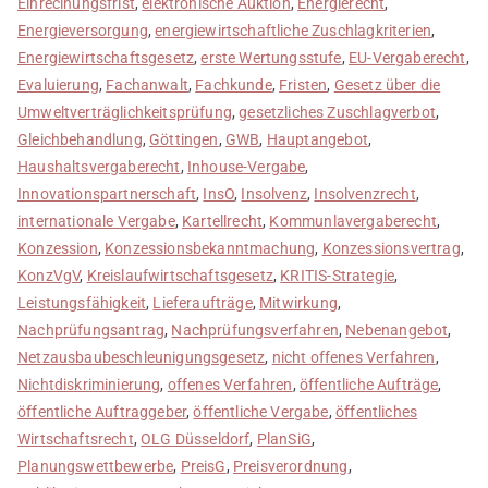
Einrecihungsfrist
,
elektronische Auktion
,
Energierecht
,
Energieversorgung
,
energiewirtschaftliche Zuschlagkriterien
,
Energiewirtschaftsgesetz
,
erste Wertungsstufe
,
EU-Vergaberecht
,
Evaluierung
,
Fachanwalt
,
Fachkunde
,
Fristen
,
Gesetz über die
Umweltverträglichkeitsprüfung
,
gesetzliches Zuschlagverbot
,
Gleichbehandlung
,
Göttingen
,
GWB
,
Hauptangebot
,
Haushaltsvergaberecht
,
Inhouse-Vergabe
,
Innovationspartnerschaft
,
InsO
,
Insolvenz
,
Insolvenzrecht
,
internationale Vergabe
,
Kartellrecht
,
Kommunlavergaberecht
,
Konzession
,
Konzessionsbekanntmachung
,
Konzessionsvertrag
,
KonzVgV
,
Kreislaufwirtschaftsgesetz
,
KRITIS-Strategie
,
Leistungsfähigkeit
,
Lieferaufträge
,
Mitwirkung
,
Nachprüfungsantrag
,
Nachprüfungsverfahren
,
Nebenangebot
,
Netzausbaubeschleunigungsgesetz
,
nicht offenes Verfahren
,
Nichtdiskriminierung
,
offenes Verfahren
,
öffentliche Aufträge
,
öffentliche Auftraggeber
,
öffentliche Vergabe
,
öffentliches
Wirtschaftsrecht
,
OLG Düsseldorf
,
PlanSiG
,
Planungswettbewerbe
,
PreisG
,
Preisverordnung
,