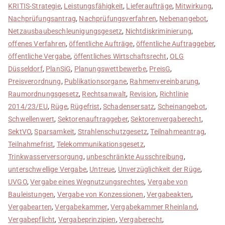
KRITIS-Strategie
,
Leistungsfähigkeit
,
Lieferaufträge
,
Mitwirkung
,
Nachprüfungsantrag
,
Nachprüfungsverfahren
,
Nebenangebot
,
Netzausbaubeschleunigungsgesetz
,
Nichtdiskriminierung
,
offenes Verfahren
,
öffentliche Aufträge
,
öffentliche Auftraggeber
,
öffentliche Vergabe
,
öffentliches Wirtschaftsrecht
,
OLG
Düsseldorf
,
PlanSiG
,
Planungswettbewerbe
,
PreisG
,
Preisverordnung
,
Publikationsorgane
,
Rahmenvereinbarung
,
Raumordnungsgesetz
,
Rechtsanwalt
,
Revision
,
Richtlinie
2014/23/EU
,
Rüge
,
Rügefrist
,
Schadensersatz
,
Scheinangebot
,
Schwellenwert
,
Sektorenauftraggeber
,
Sektorenvergaberecht
,
SektVO
,
Sparsamkeit
,
Strahlenschutzgesetz
,
Teilnahmeantrag
,
Teilnahmefrist
,
Telekommunikationsgesetz
,
Trinkwasserversorgung
,
unbeschränkte Ausschreibung
,
unterschwellige Vergabe
,
Untreue
,
Unverzüglichkeit der Rüge
,
UVGO
,
Vergabe eines Wegnutzungsrechtes
,
Vergabe von
Bauleistungen
,
Vergabe von Konzessionen
,
Vergabeakten
,
Vergabearten
,
Vergabekammer
,
Vergabekammer Rheinland
,
Vergabepflicht
,
Vergabeprinzipien
,
Vergaberecht
,