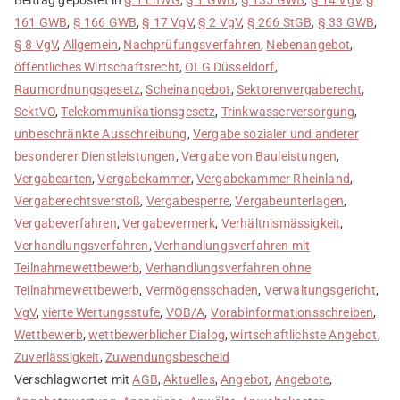
161 GWB
,
§ 166 GWB
,
§ 17 VgV
,
§ 2 VgV
,
§ 266 StGB
,
§ 33 GWB
,
§ 8 VgV
,
Allgemein
,
Nachprüfungsverfahren
,
Nebenangebot
,
öffentliches Wirtschaftsrecht
,
OLG Düsseldorf
,
Raumordnungsgesetz
,
Scheinangebot
,
Sektorenvergaberecht
,
SektVO
,
Telekommunikationsgesetz
,
Trinkwasserversorgung
,
unbeschränkte Ausschreibung
,
Vergabe sozialer und anderer
besonderer Dienstleistungen
,
Vergabe von Bauleistungen
,
Vergabearten
,
Vergabekammer
,
Vergabekammer Rheinland
,
Vergaberechtsverstoß
,
Vergabesperre
,
Vergabeunterlagen
,
Vergabeverfahren
,
Vergabevermerk
,
Verhältnismässigkeit
,
Verhandlungsverfahren
,
Verhandlungsverfahren mit
Teilnahmewettbewerb
,
Verhandlungsverfahren ohne
Teilnahmewettbewerb
,
Vermögensschaden
,
Verwaltungsgericht
,
VgV
,
vierte Wertungsstufe
,
VOB/A
,
Vorabinformationsschreiben
,
Wettbewerb
,
wettbewerblicher Dialog
,
wirtschaftlichste Angebot
,
Zuverlässigkeit
,
Zuwendungsbescheid
Verschlagwortet mit
AGB
,
Aktuelles
,
Angebot
,
Angebote
,