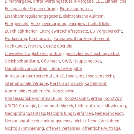
Direktvergabe
,
dritte Wertungsstufe
,
e-Vergabe
,
EEE
,
Einheitliche
Europäische Eigenerklärung
,
Einrecihungsfrist
,
Eisenbahnregulierungsgesetz
,
elektronische Auktion
,
Energierecht
,
Energieversorgung
,
energiewirtschaftliche
Zuschlagkriterien
,
Energiewirtschaftsgesetz
,
EU-Vergaberecht
,
Evaluierung
,
Fachanwalt
,
Fachanwalt für Vergaberecht
,
Fachkunde
,
Fristen
,
Gesetz über die
Umweltverträglichkeitsprüfung
,
gesetzliches Zuschlagverbot
,
Gleichbehandlung
,
Göttingen
,
GWB
,
Hauptangebot
,
Haushaltsvorschriften
,
Inhouse-Vergabe
,
Innovationspartnerschaft
,
InsO
,
Insolvenz
,
Insolvenzrecht
,
internationale Vergabe
,
Kartellabsprache
,
Kartellrecht
,
Kommunlavergaberecht
,
Konzession
,
Konzessionsbekanntmachung
,
Konzessionsvertrag
,
KonzVgV
,
KRITIS-Strategie
,
Leistungsfähigkeit
,
Lieferaufträge
,
Mitwirkung
,
Nachprüfungsantrag
,
Nachprüfungsverfahren
,
Nebenangebot
,
Netzausbaubeschleunigungsgesetz
,
nicht offenes Verfahren
,
Nichtdiskriminierung
,
offenes Verfahren
,
öffentliche Aufträge
,