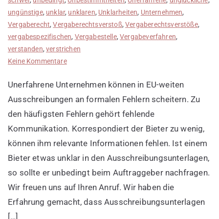
ungünstige
,
unklar
,
unklaren
,
Unklarheiten
,
Unternehmen
,
Vergaberecht
,
Vergaberechtsverstoß
,
Vergaberechtsverstöße
,
vergabespezifischen
,
Vergabestelle
,
Vergabeverfahren
,
verstanden
,
verstrichen
zu
Keine Kommentare
Anfängerfehler
Unerfahrene Unternehmen können in EU-weiten
1:
zu
Ausschreibungen an formalen Fehlern scheitern. Zu
wenig
den häufigsten Fehlern gehört fehlende
korrespondiert
Kommunikation. Korrespondiert der Bieter zu wenig,
können ihm relevante Informationen fehlen. Ist einem
Bieter etwas unklar in den Ausschreibungsunterlagen,
so sollte er unbedingt beim Auftraggeber nachfragen.
Wir freuen uns auf Ihren Anruf. Wir haben die
Erfahrung gemacht, dass Ausschreibungsunterlagen
[…]