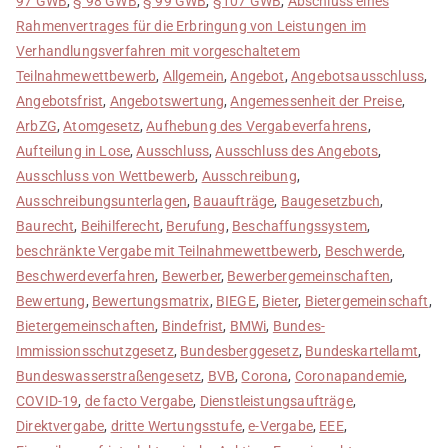
97 GWB
,
§ 98 GWB
,
§ 99 GWB
,
§107 GWB
,
Abschluss eines
Rahmenvertrages für die Erbringung von Leistungen im
Verhandlungsverfahren mit vorgeschaltetem
Teilnahmewettbewerb
,
Allgemein
,
Angebot
,
Angebotsausschluss
,
Angebotsfrist
,
Angebotswertung
,
Angemessenheit der Preise
,
ArbZG
,
Atomgesetz
,
Aufhebung des Vergabeverfahrens
,
Aufteilung in Lose
,
Ausschluss
,
Ausschluss des Angebots
,
Ausschluss von Wettbewerb
,
Ausschreibung
,
Ausschreibungsunterlagen
,
Bauaufträge
,
Baugesetzbuch
,
Baurecht
,
Beihilferecht
,
Berufung
,
Beschaffungssystem
,
beschränkte Vergabe mit Teilnahmewettbewerb
,
Beschwerde
,
Beschwerdeverfahren
,
Bewerber
,
Bewerbergemeinschaften
,
Bewertung
,
Bewertungsmatrix
,
BIEGE
,
Bieter
,
Bietergemeinschaft
,
Bietergemeinschaften
,
Bindefrist
,
BMWi
,
Bundes-
Immissionsschutzgesetz
,
Bundesberggesetz
,
Bundeskartellamt
,
Bundeswasserstraßengesetz
,
BVB
,
Corona
,
Coronapandemie
,
COVID-19
,
de facto Vergabe
,
Dienstleistungsaufträge
,
Direktvergabe
,
dritte Wertungsstufe
,
e-Vergabe
,
EEE
,