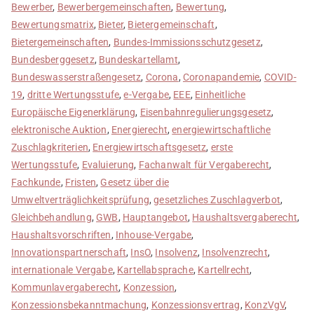
Bewerber
,
Bewerbergemeinschaften
,
Bewertung
,
Bewertungsmatrix
,
Bieter
,
Bietergemeinschaft
,
Bietergemeinschaften
,
Bundes-Immissionsschutzgesetz
,
Bundesberggesetz
,
Bundeskartellamt
,
Bundeswasserstraßengesetz
,
Corona
,
Coronapandemie
,
COVID-
19
,
dritte Wertungsstufe
,
e-Vergabe
,
EEE
,
Einheitliche
Europäische Eigenerklärung
,
Eisenbahnregulierungsgesetz
,
elektronische Auktion
,
Energierecht
,
energiewirtschaftliche
Zuschlagkriterien
,
Energiewirtschaftsgesetz
,
erste
Wertungsstufe
,
Evaluierung
,
Fachanwalt für Vergaberecht
,
Fachkunde
,
Fristen
,
Gesetz über die
Umweltverträglichkeitsprüfung
,
gesetzliches Zuschlagverbot
,
Gleichbehandlung
,
GWB
,
Hauptangebot
,
Haushaltsvergaberecht
,
Haushaltsvorschriften
,
Inhouse-Vergabe
,
Innovationspartnerschaft
,
InsO
,
Insolvenz
,
Insolvenzrecht
,
internationale Vergabe
,
Kartellabsprache
,
Kartellrecht
,
Kommunlavergaberecht
,
Konzession
,
Konzessionsbekanntmachung
,
Konzessionsvertrag
,
KonzVgV
,