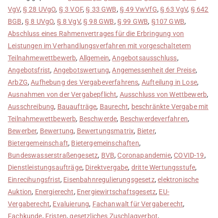
VgV
,
§ 28 UVgO
,
§ 3 VOF
,
§ 33 GWB
,
§ 49 VwVfG
,
§ 63 VgV
,
§ 642
BGB
,
§ 8 UVgO
,
§ 8 VgV
,
§ 98 GWB
,
§ 99 GWB
,
§107 GWB
,
Abschluss eines Rahmenvertrages für die Erbringung von
Leistungen im Verhandlungsverfahren mit vorgeschaltetem
Teilnahmewettbewerb
,
Allgemein
,
Angebotsausschluss
,
Angebotsfrist
,
Angebotswertung
,
Angemessenheit der Preise
,
ArbZG
,
Aufhebung des Vergabeverfahrens
,
Aufteilung in Lose
,
Ausnahmen von der Vergabepflicht
,
Ausschluss von Wettbewerb
,
Ausschreibung
,
Bauaufträge
,
Baurecht
,
beschränkte Vergabe mit
Teilnahmewettbewerb
,
Beschwerde
,
Beschwerdeverfahren
,
Bewerber
,
Bewertung
,
Bewertungsmatrix
,
Bieter
,
Bietergemeinschaft
,
Bietergemeinschaften
,
Bundeswasserstraßengesetz
,
BVB
,
Coronapandemie
,
COVID-19
,
Dienstleistungsaufträge
,
Direktvergabe
,
dritte Wertungsstufe
,
Einrecihungsfrist
,
Eisenbahnregulierungsgesetz
,
elektronische
Auktion
,
Energierecht
,
Energiewirtschaftsgesetz
,
EU-
Vergaberecht
,
Evaluierung
,
Fachanwalt für Vergaberecht
,
Fachkunde
,
Fristen
,
gesetzliches Zuschlagverbot
,