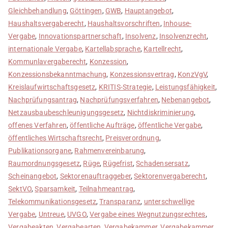
Gleichbehandlung
,
Göttingen
,
GWB
,
Hauptangebot
,
Haushaltsvergaberecht
,
Haushaltsvorschriften
,
Inhouse-
Vergabe
,
Innovationspartnerschaft
,
Insolvenz
,
Insolvenzrecht
,
internationale Vergabe
,
Kartellabsprache
,
Kartellrecht
,
Kommunlavergaberecht
,
Konzession
,
Konzessionsbekanntmachung
,
Konzessionsvertrag
,
KonzVgV
,
Kreislaufwirtschaftsgesetz
,
KRITIS-Strategie
,
Leistungsfähigkeit
,
Nachprüfungsantrag
,
Nachprüfungsverfahren
,
Nebenangebot
,
Netzausbaubeschleunigungsgesetz
,
Nichtdiskriminierung
,
offenes Verfahren
,
öffentliche Aufträge
,
öffentliche Vergabe
,
öffentliches Wirtschaftsrecht
,
Preisverordnung
,
Publikationsorgane
,
Rahmenvereinbarung
,
Raumordnungsgesetz
,
Rüge
,
Rügefrist
,
Schadensersatz
,
Scheinangebot
,
Sektorenauftraggeber
,
Sektorenvergaberecht
,
SektVO
,
Sparsamkeit
,
Teilnahmeantrag
,
Telekommunikationsgesetz
,
Transparanz
,
unterschwellige
Vergabe
,
Untreue
,
UVGO
,
Vergabe eines Wegnutzungsrechtes
,
Vergabeakten
,
Vergabearten
,
Vergabekammer
,
Vergabekammer