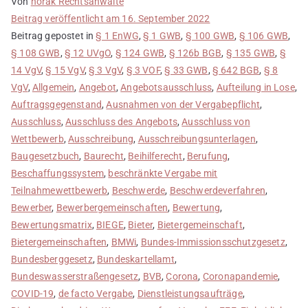
Von
horak Rechtsanwälte
Beitrag veröffentlicht am
16. September 2022
Beitrag gepostet in
§ 1 EnWG
,
§ 1 GWB
,
§ 100 GWB
,
§ 106 GWB
,
§ 108 GWB
,
§ 12 UVgO
,
§ 124 GWB
,
§ 126b BGB
,
§ 135 GWB
,
§
14 VgV
,
§ 15 VgV
,
§ 3 VgV
,
§ 3 VOF
,
§ 33 GWB
,
§ 642 BGB
,
§ 8
VgV
,
Allgemein
,
Angebot
,
Angebotsausschluss
,
Aufteilung in Lose
,
Auftragsgegenstand
,
Ausnahmen von der Vergabepflicht
,
Ausschluss
,
Ausschluss des Angebots
,
Ausschluss von
Wettbewerb
,
Ausschreibung
,
Ausschreibungsunterlagen
,
Baugesetzbuch
,
Baurecht
,
Beihilferecht
,
Berufung
,
Beschaffungssystem
,
beschränkte Vergabe mit
Teilnahmewettbewerb
,
Beschwerde
,
Beschwerdeverfahren
,
Bewerber
,
Bewerbergemeinschaften
,
Bewertung
,
Bewertungsmatrix
,
BIEGE
,
Bieter
,
Bietergemeinschaft
,
Bietergemeinschaften
,
BMWi
,
Bundes-Immissionsschutzgesetz
,
Bundesberggesetz
,
Bundeskartellamt
,
Bundeswasserstraßengesetz
,
BVB
,
Corona
,
Coronapandemie
,
COVID-19
,
de facto Vergabe
,
Dienstleistungsaufträge
,