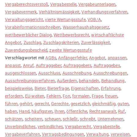
Vergaberechtsverstoß
,
Vergabestelle
,
Vergabeunterlagen
,
Vergabevermerk
,
Verhältnismässigkeit
,
Verhandlungsverfahren
,
Verwaltungsgericht
,
vierte Wertungsstufe
,
VOB/A
,
Vorabinformationsschreiben
,
Wasserhaushaltsgesetz
,
wettbewerblicher Dialog
,
Wettbewerbsrecht
,
wirtschaftlichste
Angebot
,
Zuschlag
,
Zuschlagskriterien
,
Zuverlässigkeit
,
Zuwendungsbescheid
,
zweite Wertungsstufe
Verschlagwortet mit
AGBs
,
Anfängerfehler
,
Angebot
,
anpassen
,
anpasst
,
Anruf
,
Auftraggeber
,
Auftraggebers
,
Auftraggebes
,
ausgeschlossen
,
Ausschluss
,
Ausschreibung
,
Ausschreibungen
,
Ausschreibungsverfahren
,
Außerdem
,
behandeln
,
Behandlung
,
beispielsweise
,
Bieter
,
Bieterfrage
,
Eigenschaften
,
Erfahrung
,
erfordern
,
EU-weiten
,
Fehlern
,
Fon
,
formalen
,
Frage
,
freuen
,
führen
,
gehört
,
gerecht
,
Gerechte
,
gesetzlich
,
gleichmäßig
,
guten
,
haben
,
Hand
,
häufigsten
,
Ihren
,
öffentliche
,
Rechtsanwalt
,
Ruf
,
schätzen
,
scheitern
,
scheuen
,
schließt
,
schreibt
,
Unternehmen
,
Unverbindliches
,
verbindliches
,
Vergaberecht
,
Vergabestelle
,
Vergabeverfahren
,
Vertragsbedingungen
,
Verwaltung
,
verweisen
,