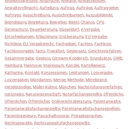
Angebotswertung
,
Ansprüche
,
Anwälte
,
Anwaltskosten
,
Anwaltsvollmacht
,
Aufteilung
,
Auftrag
,
Aufträge
,
Auftraggeber
,
Auftrags
,
Ausschreibung
,
Ausschreibungen
,
Auszubildende
,
Beendigung
,
Begleitung
,
Bewerber
,
Bieter
,
Chance
,
CPV
,
Datenschutz
,
Dauerberatung
,
Düsseldorf
,
e-Vergabe
,
Entscheidungen
,
Erläuterung
,
Erstberatung
,
EU-Vergabe-
Richtlinie
,
EU-Vergaberecht
,
Fachgebiet
,
Fachlos
,
Fachlose
,
Fachlosvergabe
,
facto
,
Frankfurt
,
Gegensatz
,
Gerichtsverfahren
,
Gesamtvergabe
,
Gesetze
,
Gitmann-Kopilevich
,
Grundsätze
,
GWB
,
Hamburg
,
Hannover
,
Impressum
,
Kanzlei
,
Kartellgesetz
,
Katharina
,
Kontakt
,
Konzessionen
,
Leistungen
,
Losvergabe
,
Losvergaben
,
Mandanten
,
Menge
,
Methode
,
Mittelstand
,
mittelständige
,
Müller-Kühne
,
München
,
Nachprüfungsverfahren
,
nationales
,
Naturwissenschaft
,
Notarfachangestellte
,
öffentliche
,
öffentlichen
,
Öffentlicher
,
Onlinerechtsberatung
,
Patentanwälte
,
Patentanwaltsfachangestellte
,
Patentanwaltsfachangestellten
,
Patentingenieure
,
Pauschalhonorar
,
Preisabsprachen
,
Rechtsanwälte
,
Rechtsanwaltsfachangestellte
,