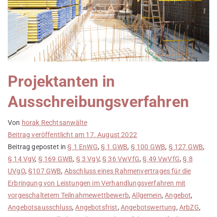
Projektanten in
Ausschreibungsverfahren
Von
horak Rechtsanwälte
Beitrag veröffentlicht am
17. August 2022
Beitrag gepostet in
§ 1 EnWG
,
§ 1 GWB
,
§ 100 GWB
,
§ 127 GWB
,
§ 14 VgV
,
§ 169 GWB
,
§ 3 VgV
,
§ 36 VwVfG
,
§ 49 VwVfG
,
§ 8
UVgO
,
§107 GWB
,
Abschluss eines Rahmenvertrages für die
Erbringung von Leistungen im Verhandlungsverfahren mit
vorgeschaltetem Teilnahmewettbewerb
,
Allgemein
,
Angebot
,
Angebotsausschluss
,
Angebotsfrist
,
Angebotswertung
,
ArbZG
,