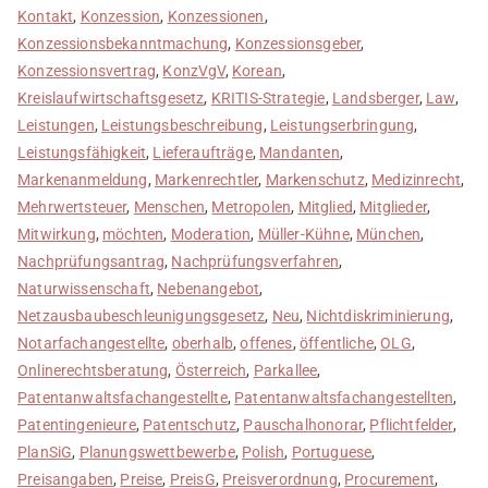
Kontakt
,
Konzession
,
Konzessionen
,
Konzessionsbekanntmachung
,
Konzessionsgeber
,
Konzessionsvertrag
,
KonzVgV
,
Korean
,
Kreislaufwirtschaftsgesetz
,
KRITIS-Strategie
,
Landsberger
,
Law
,
Leistungen
,
Leistungsbeschreibung
,
Leistungserbringung
,
Leistungsfähigkeit
,
Lieferaufträge
,
Mandanten
,
Markenanmeldung
,
Markenrechtler
,
Markenschutz
,
Medizinrecht
,
Mehrwertsteuer
,
Menschen
,
Metropolen
,
Mitglied
,
Mitglieder
,
Mitwirkung
,
möchten
,
Moderation
,
Müller-Kühne
,
München
,
Nachprüfungsantrag
,
Nachprüfungsverfahren
,
Naturwissenschaft
,
Nebenangebot
,
Netzausbaubeschleunigungsgesetz
,
Neu
,
Nichtdiskriminierung
,
Notarfachangestellte
,
oberhalb
,
offenes
,
öffentliche
,
OLG
,
Onlinerechtsberatung
,
Österreich
,
Parkallee
,
Patentanwaltsfachangestellte
,
Patentanwaltsfachangestellten
,
Patentingenieure
,
Patentschutz
,
Pauschalhonorar
,
Pflichtfelder
,
PlanSiG
,
Planungswettbewerbe
,
Polish
,
Portuguese
,
Preisangaben
,
Preise
,
PreisG
,
Preisverordnung
,
Procurement
,