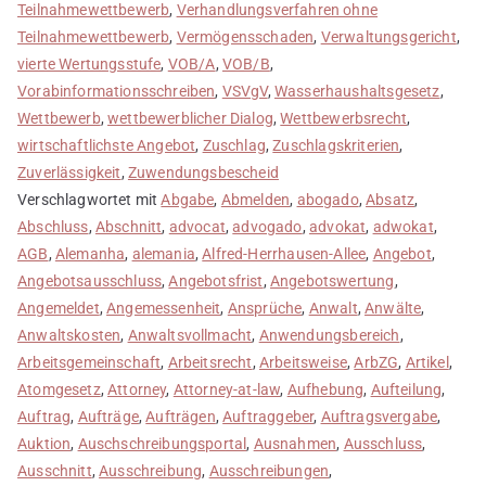
Teilnahmewettbewerb
,
Verhandlungsverfahren ohne
Teilnahmewettbewerb
,
Vermögensschaden
,
Verwaltungsgericht
,
vierte Wertungsstufe
,
VOB/A
,
VOB/B
,
Vorabinformationsschreiben
,
VSVgV
,
Wasserhaushaltsgesetz
,
Wettbewerb
,
wettbewerblicher Dialog
,
Wettbewerbsrecht
,
wirtschaftlichste Angebot
,
Zuschlag
,
Zuschlagskriterien
,
Zuverlässigkeit
,
Zuwendungsbescheid
Verschlagwortet mit
Abgabe
,
Abmelden
,
abogado
,
Absatz
,
Abschluss
,
Abschnitt
,
advocat
,
advogado
,
advokat
,
adwokat
,
AGB
,
Alemanha
,
alemania
,
Alfred-Herrhausen-Allee
,
Angebot
,
Angebotsausschluss
,
Angebotsfrist
,
Angebotswertung
,
Angemeldet
,
Angemessenheit
,
Ansprüche
,
Anwalt
,
Anwälte
,
Anwaltskosten
,
Anwaltsvollmacht
,
Anwendungsbereich
,
Arbeitsgemeinschaft
,
Arbeitsrecht
,
Arbeitsweise
,
ArbZG
,
Artikel
,
Atomgesetz
,
Attorney
,
Attorney-at-law
,
Aufhebung
,
Aufteilung
,
Auftrag
,
Aufträge
,
Aufträgen
,
Auftraggeber
,
Auftragsvergabe
,
Auktion
,
Auschschreibungsportal
,
Ausnahmen
,
Ausschluss
,
Ausschnitt
,
Ausschreibung
,
Ausschreibungen
,