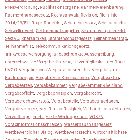
Preisverordnung
,
Publikationsorgane
,
Rahmenvereinbarung
,
Raumordnungsgesetz
,
Rechtsanwalt
,
Revision
,
Richtlinie
2014/23/EU
,
Rüge
,
Rügefrist
,
Schadensersatz
,
Scheinangebot
,
Schwellenwert
,
Sektorenauftraggeber
,
Sektorenvergaberecht
,
SektVO
,
Sparsamkeit
,
Strahlenschutzgesetz
,
Teilnahmeantrag
,
Teilnahmefrist
,
Telekommunikationsgesetz
,
Trinkwasserversorgung
,
unbeschränkte Ausschreibung
,
unterschwellige Vergabe
,
Untreue
,
Unverzüglichkeit der Rüge
,
UVGO
,
Vergabe eines Wegnutzungsrechtes
,
Vergabe von
Bauleistungen
,
Vergabe von Konzessionen
,
Vergabeakten
,
Vergabearten
,
Vergabekammer
,
Vergabekammer Rheinland
,
Vergabepflicht
,
Vergabeprinzipien
,
Vergaberecht
,
Vergaberechtsverstoß
,
Vergabestelle
,
Vergabeunterlagen
,
Vergabevermerk
,
Verhältnismässigkeit
,
Verhandlungsverfahren
,
Verwaltungsgericht
,
vierte Wertungsstufe
,
VOB/A
,
Vorabinformationsschreiben
,
Wasserhaushaltsgesetz
,
wettbewerblicher Dialog
,
Wettbewerbsrecht
,
wirtschaftlichste
Angebot
,
Zuschlag
,
Zuschlagskriterien
,
Zuverlässigkeit
,