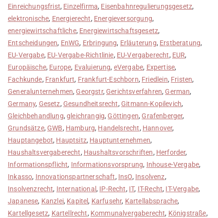
Einreichungsfrist
,
Einzelfirma
,
Eisenbahnregulierungsgesetz
,
elektronische
,
Energierecht
,
Energieversorgung
,
energiewirtschaftliche
,
Energiewirtschaftsgesetz
,
Entscheidungen
,
EnWG
,
Erbringung
,
Erläuterung
,
Erstberatung
,
EU-Vergabe
,
EU-Vergabe-Richtlinie
,
EU-Vergaberecht
,
EUR
,
Europäische
,
Europe
,
Evaluierung
,
eVergabe
,
Expertise
,
Fachkunde
,
Frankfurt
,
Frankfurt-Eschborn
,
Friedlein
,
Fristen
,
Generalunternehmen
,
Georgstr
,
Gerichtsverfahren
,
German
,
Germany
,
Gesetz
,
Gesundheitsrecht
,
Gitmann-Kopilevich
,
Gleichbehandlung
,
gleichrangig
,
Göttingen
,
Grafenberger
,
Grundsätze
,
GWB
,
Hamburg
,
Handelsrecht
,
Hannover
,
Hauptangebot
,
Hauptsitz
,
Hauptunternehmen
,
Haushaltsvergaberecht
,
Haushaltsvorschriften
,
Herforder
,
Informationspflicht
,
Informationsvorsprung
,
Inhouse-Vergabe
,
Inkasso
,
Innovationspartnerschaft
,
InsO
,
Insolvenz
,
Insolvenzrecht
,
International
,
IP-Recht
,
IT
,
IT-Recht
,
IT-Vergabe
,
Japanese
,
Kanzlei
,
Kapitel
,
Karfusehr
,
Kartellabsprache
,
Kartellgesetz
,
Kartellrecht
,
Kommunalvergaberecht
,
Königstraße
,