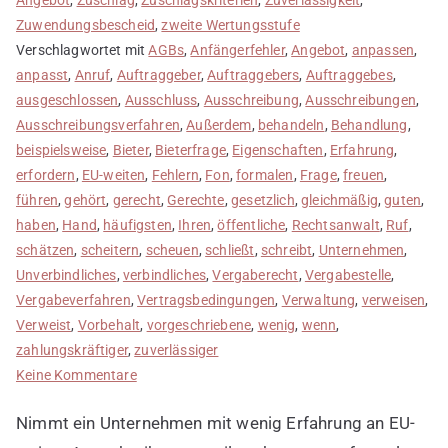
Zuwendungsbescheid
,
zweite Wertungsstufe
Verschlagwortet mit
AGBs
,
Anfängerfehler
,
Angebot
,
anpassen
,
anpasst
,
Anruf
,
Auftraggeber
,
Auftraggebers
,
Auftraggebes
,
ausgeschlossen
,
Ausschluss
,
Ausschreibung
,
Ausschreibungen
,
Ausschreibungsverfahren
,
Außerdem
,
behandeln
,
Behandlung
,
beispielsweise
,
Bieter
,
Bieterfrage
,
Eigenschaften
,
Erfahrung
,
erfordern
,
EU-weiten
,
Fehlern
,
Fon
,
formalen
,
Frage
,
freuen
,
führen
,
gehört
,
gerecht
,
Gerechte
,
gesetzlich
,
gleichmäßig
,
guten
,
haben
,
Hand
,
häufigsten
,
Ihren
,
öffentliche
,
Rechtsanwalt
,
Ruf
,
schätzen
,
scheitern
,
scheuen
,
schließt
,
schreibt
,
Unternehmen
,
Unverbindliches
,
verbindliches
,
Vergaberecht
,
Vergabestelle
,
Vergabeverfahren
,
Vertragsbedingungen
,
Verwaltung
,
verweisen
,
Verweist
,
Vorbehalt
,
vorgeschriebene
,
wenig
,
wenn
,
zahlungskräftiger
,
zuverlässiger
zu
Keine Kommentare
Anfängerfehler
Nimmt ein Unternehmen mit wenig Erfahrung an EU-
2: