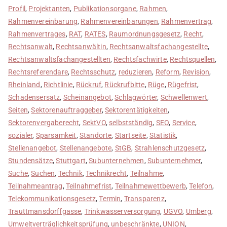
Profil
,
Projektanten
,
Publikationsorgane
,
Rahmen
,
Rahmenvereinbarung
,
Rahmenvereinbarungen
,
Rahmenvertrag
,
Rahmenvertrages
,
RAT
,
RATES
,
Raumordnungsgesetz
,
Recht
,
Rechtsanwalt
,
Rechtsanwältin
,
Rechtsanwaltsfachangestellte
,
Rechtsanwaltsfachangestellten
,
Rechtsfachwirte
,
Rechtsquellen
,
Rechtsreferendare
,
Rechtsschutz
,
reduzieren
,
Reform
,
Revision
,
Rheinland
,
Richtlinie
,
Rückruf
,
Rückrufbitte
,
Rüge
,
Rügefrist
,
Schadensersatz
,
Scheinangebot
,
Schlagwörter
,
Schwellenwert
,
Seiten
,
Sektorenauftraggeber
,
Sektorentätigkeiten
,
Sektorenvergaberecht
,
SektVO
,
selbstständig
,
SEO
,
Service
,
sozialer
,
Sparsamkeit
,
Standorte
,
Startseite
,
Statistik
,
Stellenangebot
,
Stellenangebote
,
StGB
,
Strahlenschutzgesetz
,
Stundensätze
,
Stuttgart
,
Subunternehmen
,
Subunternehmer
,
Suche
,
Suchen
,
Technik
,
Technikrecht
,
Teilnahme
,
Teilnahmeantrag
,
Teilnahmefrist
,
Teilnahmewettbewerb
,
Telefon
,
Telekommunikationsgesetz
,
Termin
,
Transparenz
,
Trauttmansdorffgasse
,
Trinkwasserversorgung
,
UGVO
,
Umberg
,
Umweltverträglichkeitsprüfung
,
unbeschränkte
,
UNION
,