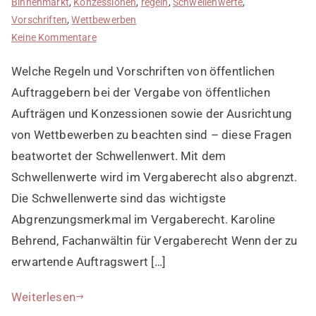
Binnenmarkt
,
Konzessionen
,
regeln
,
Schwellenwerte
,
Vorschriften
,
Wettbewerben
zu
Keine Kommentare
Schwellenwerte
Welche Regeln und Vorschriften von öffentlichen
im
Vergaberecht
Auftraggebern bei der Vergabe von öffentlichen
kennen
Aufträgen und Konzessionen sowie der Ausrichtung
von Wettbewerben zu beachten sind – diese Fragen
beatwortet der Schwellenwert. Mit dem
Schwellenwerte wird im Vergaberecht also abgrenzt.
Die Schwellenwerte sind das wichtigste
Abgrenzungsmerkmal im Vergaberecht. Karoline
Behrend, Fachanwältin für Vergaberecht Wenn der zu
erwartende Auftragswert […]
Weiterlesen