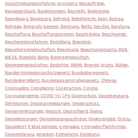
Ausschreibungsverfahren
,
avvocatto
,
Bauaufträge
,
Baugesetzbuch
,
Bauleistungen
,
Baurecht
,
Bedeutung
,
Beendigung
,
Begleitung
,
Behrend
,
Beihilferecht
,
beim
,
Beitrag
,
Beiträge
,
Bengoshi
,
beraten
,
Beratung
,
Berlin
,
berufen
,
Berufung
,
Beschaffung
,
Beschaffungssystem
,
beschränkte
,
Beschwerde
,
Beschwerdeverfahren
,
Bestellung
,
Bewerber
,
Bewerbergemeinschaften
,
Bewertung
,
Bewertungsmatrix
,
BGB
,
BIEGE
,
Bielefeld
,
Bieter
,
Bietergemeinschaft
,
Bietergemeinschaften
,
Bindefrist
,
BMWi
,
Bremen
,
brutto
,
Bühler
,
Bundes-Immissionsschutzgesetz
,
Bundesberggesetz
,
Bundeskartellamt
,
Bundeswasserstraßengesetz
,
Chinese
,
Colonnaden
,
Compliance
,
Construction
,
Corona
,
Coronapandemie
,
COVID-19
,
CPV
,
Datenschutz
,
Dauerberatung
,
Definitionen
,
Designanmeldungen
,
Designschutz
,
Designverletzungen
,
deutsch
,
Deutschland
,
Dialog
,
Dienstleistungen
,
Dienstleistungsaufträge
,
Direktvergabe
,
Doitsu
,
Düsseldorf
,
E-Mail-Adresse
,
e-Vergabe
,
e-Vergabe-Plattformen
,
Eigenerklärung
,
eingeben
,
Einheitliche
,
Einleitung
,