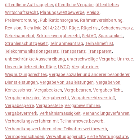
öffentliche Auftraggeber
,
öffentliche Vergabe
,
öffentliches
Wirtschaftsrecht
,
Planungswettbewerbe
,
PreisG
,
Preisverordnung
,
Publikationsorgane
,
Rahmenvereinbarung
,
Revision
,
Richtlinie 2014/23/EU
,
Rüge
,
Rügefrist
,
Schadensersatz
,
Scheinangebot
,
Sektorenvergaberecht
,
SektVO
,
Sparsamkeit
,
Strahlenschutzgesetz
,
Teilnahmeantrag
,
Teilnahmefrist
,
Telekommunikationsgesetz
,
Transparanz
,
Transparent
,
unbeschränkte Ausschreibung
,
unterschwellige Vergabe
,
Untreue
,
Unverzüglichkeit der Rüge
,
UVGO
,
Vergabe eines
Wegnutzungsrechtes
,
Vergabe sozialer und anderer besonderer
Dienstleistungen
,
Vergabe von Bauleistungen
,
Vergabe von
Konzessionen
,
Vergabeakten
,
Vergabearten
,
Vergabepflicht
,
Vergabeprinzipien
,
Vergaberecht
,
Vergaberechtsverstoß
,
Vergabesperre
,
Vergabestelle
,
Vergabeverfahren
,
Vergabevermerk
,
Verhältnismässigkeit
,
Verhandlungsverfahren
,
Verhandlungsverfahren mit Teilnahmewettbewerb
,
Verhandlungsverfahren ohne Teilnahmewettbewerb
,
Vermögensschaden
,
Verwaltungsgericht
,
vierte Wertungsstufe
,