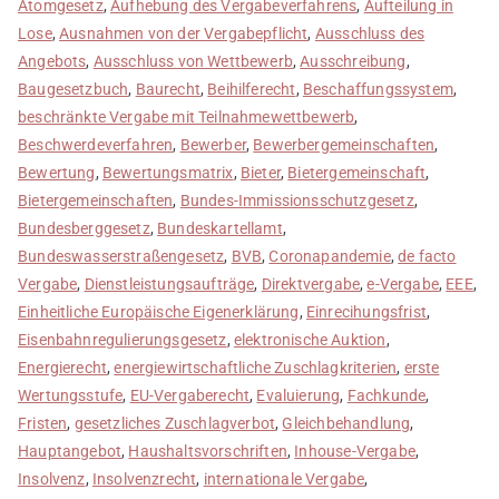
Atomgesetz
,
Aufhebung des Vergabeverfahrens
,
Aufteilung in
Lose
,
Ausnahmen von der Vergabepflicht
,
Ausschluss des
Angebots
,
Ausschluss von Wettbewerb
,
Ausschreibung
,
Baugesetzbuch
,
Baurecht
,
Beihilferecht
,
Beschaffungssystem
,
beschränkte Vergabe mit Teilnahmewettbewerb
,
Beschwerdeverfahren
,
Bewerber
,
Bewerbergemeinschaften
,
Bewertung
,
Bewertungsmatrix
,
Bieter
,
Bietergemeinschaft
,
Bietergemeinschaften
,
Bundes-Immissionsschutzgesetz
,
Bundesberggesetz
,
Bundeskartellamt
,
Bundeswasserstraßengesetz
,
BVB
,
Coronapandemie
,
de facto
Vergabe
,
Dienstleistungsaufträge
,
Direktvergabe
,
e-Vergabe
,
EEE
,
Einheitliche Europäische Eigenerklärung
,
Einrecihungsfrist
,
Eisenbahnregulierungsgesetz
,
elektronische Auktion
,
Energierecht
,
energiewirtschaftliche Zuschlagkriterien
,
erste
Wertungsstufe
,
EU-Vergaberecht
,
Evaluierung
,
Fachkunde
,
Fristen
,
gesetzliches Zuschlagverbot
,
Gleichbehandlung
,
Hauptangebot
,
Haushaltsvorschriften
,
Inhouse-Vergabe
,
Insolvenz
,
Insolvenzrecht
,
internationale Vergabe
,