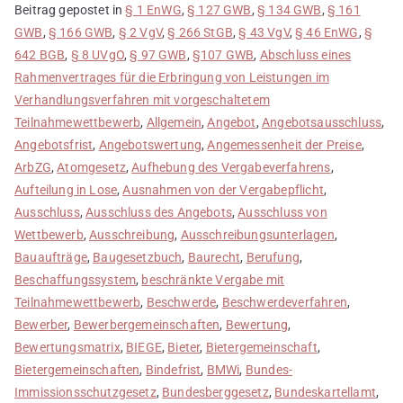
Beitrag gepostet in
§ 1 EnWG
,
§ 127 GWB
,
§ 134 GWB
,
§ 161
GWB
,
§ 166 GWB
,
§ 2 VgV
,
§ 266 StGB
,
§ 43 VgV
,
§ 46 EnWG
,
§
642 BGB
,
§ 8 UVgO
,
§ 97 GWB
,
§107 GWB
,
Abschluss eines
Rahmenvertrages für die Erbringung von Leistungen im
Verhandlungsverfahren mit vorgeschaltetem
Teilnahmewettbewerb
,
Allgemein
,
Angebot
,
Angebotsausschluss
,
Angebotsfrist
,
Angebotswertung
,
Angemessenheit der Preise
,
ArbZG
,
Atomgesetz
,
Aufhebung des Vergabeverfahrens
,
Aufteilung in Lose
,
Ausnahmen von der Vergabepflicht
,
Ausschluss
,
Ausschluss des Angebots
,
Ausschluss von
Wettbewerb
,
Ausschreibung
,
Ausschreibungsunterlagen
,
Bauaufträge
,
Baugesetzbuch
,
Baurecht
,
Berufung
,
Beschaffungssystem
,
beschränkte Vergabe mit
Teilnahmewettbewerb
,
Beschwerde
,
Beschwerdeverfahren
,
Bewerber
,
Bewerbergemeinschaften
,
Bewertung
,
Bewertungsmatrix
,
BIEGE
,
Bieter
,
Bietergemeinschaft
,
Bietergemeinschaften
,
Bindefrist
,
BMWi
,
Bundes-
Immissionsschutzgesetz
,
Bundesberggesetz
,
Bundeskartellamt
,