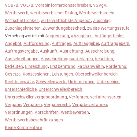
VOB/B
,
VOL/B
,
Vorabinformationsschreiben
,
VSVgV
,
Wettbewerb
,
wettbewerblicher Dialog
,
Wettbewerbsrecht
,
Wirtschaftlichkeit
,
wirtschaftlichste Angebot
,
Zuschlag
,
Zuschlagskriterien
,
Zuwendungsbescheid
,
zweite Wertungsstufe
Verschlagwortet mit
Abgrenzung
,
abzugeben
,
Anfängerfehler
,
Angebot
,
Aufforderung
,
Aufträgen
,
Auftraggeber
,
Auftraggebern
,
Auftragsvergabe
,
Auskunft
,
Ausrichtung
,
Ausschreibung
,
Ausschreibungen
,
Ausschreibungsunterlagen
,
beachten
,
bedeuten
,
Einreichung
,
Erstberatung
,
Fachanwältin
,
Forderung
,
Gesetze
,
Konzessionen
,
Leistungen
,
Oberschwellenbereich
,
Rechtsanwälte
,
Schwellenwerte
,
Unternehmen
,
Unterschied
,
unterschiedliche
,
Unterschwellenbereich
,
Unterschwellenvergabeordnung
,
Verfahren
,
verfahrensarten
,
Vergabe
,
Vergaben
,
Vergaberecht
,
Vergabeverfahren
,
Verordnungen
,
Vorschriften
,
Wettbewerben
,
Wettbewerbsbeschränkungen
zu
Keine Kommentare
Vergabeverfahren