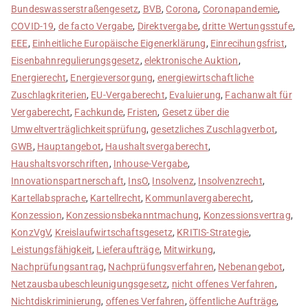
Bundeswasserstraßengesetz
,
BVB
,
Corona
,
Coronapandemie
,
COVID-19
,
de facto Vergabe
,
Direktvergabe
,
dritte Wertungsstufe
,
EEE
,
Einheitliche Europäische Eigenerklärung
,
Einrecihungsfrist
,
Eisenbahnregulierungsgesetz
,
elektronische Auktion
,
Energierecht
,
Energieversorgung
,
energiewirtschaftliche
Zuschlagkriterien
,
EU-Vergaberecht
,
Evaluierung
,
Fachanwalt für
Vergaberecht
,
Fachkunde
,
Fristen
,
Gesetz über die
Umweltverträglichkeitsprüfung
,
gesetzliches Zuschlagverbot
,
GWB
,
Hauptangebot
,
Haushaltsvergaberecht
,
Haushaltsvorschriften
,
Inhouse-Vergabe
,
Innovationspartnerschaft
,
InsO
,
Insolvenz
,
Insolvenzrecht
,
Kartellabsprache
,
Kartellrecht
,
Kommunlavergaberecht
,
Konzession
,
Konzessionsbekanntmachung
,
Konzessionsvertrag
,
KonzVgV
,
Kreislaufwirtschaftsgesetz
,
KRITIS-Strategie
,
Leistungsfähigkeit
,
Lieferaufträge
,
Mitwirkung
,
Nachprüfungsantrag
,
Nachprüfungsverfahren
,
Nebenangebot
,
Netzausbaubeschleunigungsgesetz
,
nicht offenes Verfahren
,
Nichtdiskriminierung
,
offenes Verfahren
,
öffentliche Aufträge
,