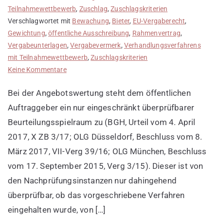
Teilnahmewettbewerb
,
Zuschlag
,
Zuschlagskriterien
Verschlagwortet mit
Bewachung
,
Bieter
,
EU-Vergaberecht
,
Gewichtung
,
öffentliche Ausschreibung
,
Rahmenvertrag
,
Vergabeunterlagen
,
Vergabevermerk
,
Verhandlungsverfahrens
mit Teilnahmewettbewerb
,
Zuschlagskriterien
zu
Keine Kommentare
Wertungen
Bei der Angebotswertung steht dem öffentlichen
müssen
anhand
Auftraggeber ein nur eingeschränkt überprüfbarer
der
Beurteilungsspielraum zu (BGH, Urteil vom 4. April
aufgestellten
2017, X ZB 3/17; OLG Düsseldorf, Beschluss vom 8.
Zuschlagskriterien
März 2017, VII-Verg 39/16; OLG München, Beschluss
vertretbar,
vom 17. September 2015, Verg 3/15). Dieser ist von
in
sich
den Nachprüfungsinstanzen nur dahingehend
konsistent
überprüfbar, ob das vorgeschriebene Verfahren
und
eingehalten wurde, von […]
in