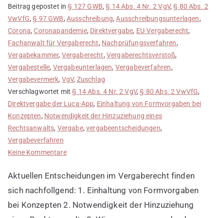
Beitrag gepostet in
§ 127 GWB
,
§ 14 Abs. 4 Nr. 2 VgV
,
§ 80 Abs. 2
VwVfG
,
§ 97 GWB
,
Ausschreibung
,
Ausschreibungsunterlagen
,
Corona
,
Coronapandemie
,
Direktvergabe
,
EU-Vergaberecht
,
Fachanwalt für Vergaberecht
,
Nachprüfungsverfahren
,
Vergabekammer
,
Vergaberecht
,
Vergaberechtsverstoß
,
Vergabestelle
,
Vergabeunterlagen
,
Vergabeverfahren
,
Vergabevermerk
,
VgV
,
Zuschlag
Verschlagwortet mit
§ 14 Abs. 4 Nr. 2 VgV
,
§ 80 Abs. 2 VwVfG
,
Direktvergabe der Luca-App
,
Einhaltung von Formvorgaben bei
Konzepten
,
Notwendigkeit der Hinzuziehung eines
Rechtsanwalts
,
Vergabe
,
vergabeentscheidungen
,
Vergabeverfahren
zu
Keine Kommentare
Aktuelle
Aktuellen Entscheidungen im Vergaberecht finden
Entscheidungen
im
sich nachfollgend: 1. Einhaltung von Formvorgaben
Vergaberecht
bei Konzepten 2. Notwendigkeit der Hinzuziehung