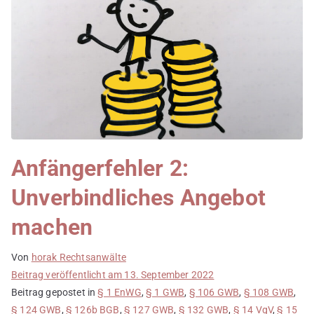
Anfängerfehler 2:
Unverbindliches Angebot
machen
Von
horak Rechtsanwälte
Beitrag veröffentlicht am
13. September 2022
Beitrag gepostet in
§ 1 EnWG
,
§ 1 GWB
,
§ 106 GWB
,
§ 108 GWB
,
§ 124 GWB
,
§ 126b BGB
,
§ 127 GWB
,
§ 132 GWB
,
§ 14 VgV
,
§ 15