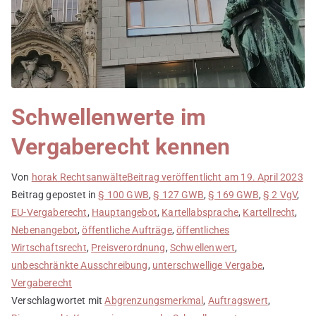
Schwellenwerte im
Vergaberecht kennen
Von
horak Rechtsanwälte
Beitrag veröffentlicht am
19. April 2023
Beitrag gepostet in
§ 100 GWB
,
§ 127 GWB
,
§ 169 GWB
,
§ 2 VgV
,
EU-Vergaberecht
,
Hauptangebot
,
Kartellabsprache
,
Kartellrecht
,
Nebenangebot
,
öffentliche Aufträge
,
öffentliches
Wirtschaftsrecht
,
Preisverordnung
,
Schwellenwert
,
unbeschränkte Ausschreibung
,
unterschwellige Vergabe
,
Vergaberecht
Verschlagwortet mit
Abgrenzungsmerkmal
,
Auftragswert
,