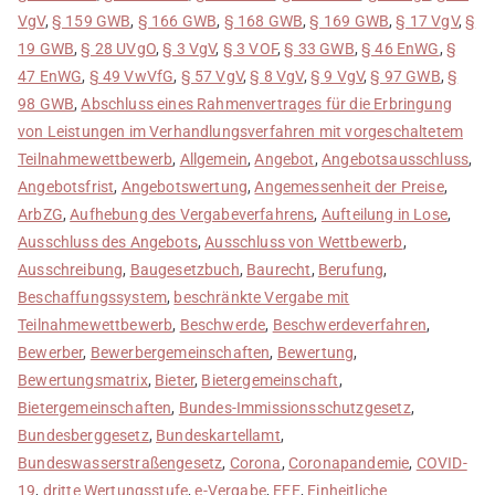
VgV
,
§ 159 GWB
,
§ 166 GWB
,
§ 168 GWB
,
§ 169 GWB
,
§ 17 VgV
,
§
19 GWB
,
§ 28 UVgO
,
§ 3 VgV
,
§ 3 VOF
,
§ 33 GWB
,
§ 46 EnWG
,
§
47 EnWG
,
§ 49 VwVfG
,
§ 57 VgV
,
§ 8 VgV
,
§ 9 VgV
,
§ 97 GWB
,
§
98 GWB
,
Abschluss eines Rahmenvertrages für die Erbringung
von Leistungen im Verhandlungsverfahren mit vorgeschaltetem
Teilnahmewettbewerb
,
Allgemein
,
Angebot
,
Angebotsausschluss
,
Angebotsfrist
,
Angebotswertung
,
Angemessenheit der Preise
,
ArbZG
,
Aufhebung des Vergabeverfahrens
,
Aufteilung in Lose
,
Ausschluss des Angebots
,
Ausschluss von Wettbewerb
,
Ausschreibung
,
Baugesetzbuch
,
Baurecht
,
Berufung
,
Beschaffungssystem
,
beschränkte Vergabe mit
Teilnahmewettbewerb
,
Beschwerde
,
Beschwerdeverfahren
,
Bewerber
,
Bewerbergemeinschaften
,
Bewertung
,
Bewertungsmatrix
,
Bieter
,
Bietergemeinschaft
,
Bietergemeinschaften
,
Bundes-Immissionsschutzgesetz
,
Bundesberggesetz
,
Bundeskartellamt
,
Bundeswasserstraßengesetz
,
Corona
,
Coronapandemie
,
COVID-
19
,
dritte Wertungsstufe
,
e-Vergabe
,
EEE
,
Einheitliche