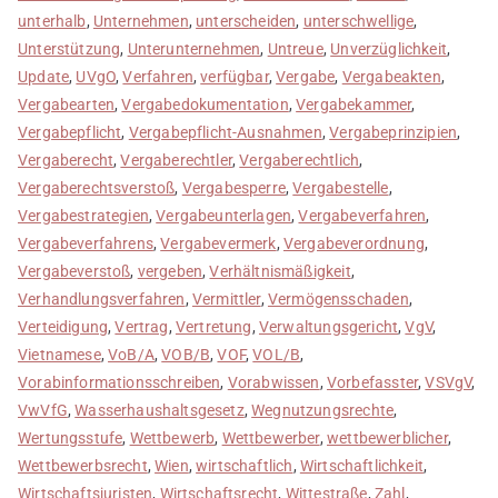
unterhalb
,
Unternehmen
,
unterscheiden
,
unterschwellige
,
Unterstützung
,
Unterunternehmen
,
Untreue
,
Unverzüglichkeit
,
Update
,
UVgO
,
Verfahren
,
verfügbar
,
Vergabe
,
Vergabeakten
,
Vergabearten
,
Vergabedokumentation
,
Vergabekammer
,
Vergabepflicht
,
Vergabepflicht-Ausnahmen
,
Vergabeprinzipien
,
Vergaberecht
,
Vergaberechtler
,
Vergaberechtlich
,
Vergaberechtsverstoß
,
Vergabesperre
,
Vergabestelle
,
Vergabestrategien
,
Vergabeunterlagen
,
Vergabeverfahren
,
Vergabeverfahrens
,
Vergabevermerk
,
Vergabeverordnung
,
Vergabeverstoß
,
vergeben
,
Verhältnismäßigkeit
,
Verhandlungsverfahren
,
Vermittler
,
Vermögensschaden
,
Verteidigung
,
Vertrag
,
Vertretung
,
Verwaltungsgericht
,
VgV
,
Vietnamese
,
VoB/A
,
VOB/B
,
VOF
,
VOL/B
,
Vorabinformationsschreiben
,
Vorabwissen
,
Vorbefasster
,
VSVgV
,
VwVfG
,
Wasserhaushaltsgesetz
,
Wegnutzungsrechte
,
Wertungsstufe
,
Wettbewerb
,
Wettbewerber
,
wettbewerblicher
,
Wettbewerbsrecht
,
Wien
,
wirtschaftlich
,
Wirtschaftlichkeit
,
Wirtschaftsjuristen
,
Wirtschaftsrecht
,
Wittestraße
,
Zahl
,