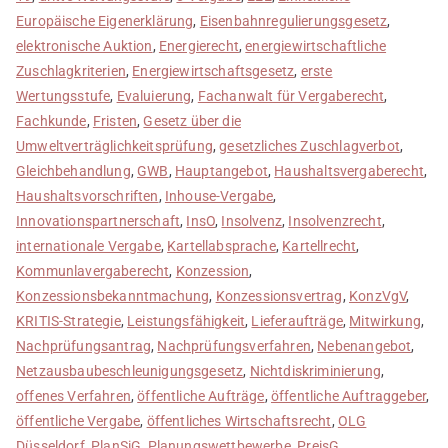
Europäische Eigenerklärung
,
Eisenbahnregulierungsgesetz
,
elektronische Auktion
,
Energierecht
,
energiewirtschaftliche
Zuschlagkriterien
,
Energiewirtschaftsgesetz
,
erste
Wertungsstufe
,
Evaluierung
,
Fachanwalt für Vergaberecht
,
Fachkunde
,
Fristen
,
Gesetz über die
Umweltverträglichkeitsprüfung
,
gesetzliches Zuschlagverbot
,
Gleichbehandlung
,
GWB
,
Hauptangebot
,
Haushaltsvergaberecht
,
Haushaltsvorschriften
,
Inhouse-Vergabe
,
Innovationspartnerschaft
,
InsO
,
Insolvenz
,
Insolvenzrecht
,
internationale Vergabe
,
Kartellabsprache
,
Kartellrecht
,
Kommunlavergaberecht
,
Konzession
,
Konzessionsbekanntmachung
,
Konzessionsvertrag
,
KonzVgV
,
KRITIS-Strategie
,
Leistungsfähigkeit
,
Lieferaufträge
,
Mitwirkung
,
Nachprüfungsantrag
,
Nachprüfungsverfahren
,
Nebenangebot
,
Netzausbaubeschleunigungsgesetz
,
Nichtdiskriminierung
,
offenes Verfahren
,
öffentliche Aufträge
,
öffentliche Auftraggeber
,
öffentliche Vergabe
,
öffentliches Wirtschaftsrecht
,
OLG
Düsseldorf
,
PlanSiG
,
Planungswettbewerbe
,
PreisG
,