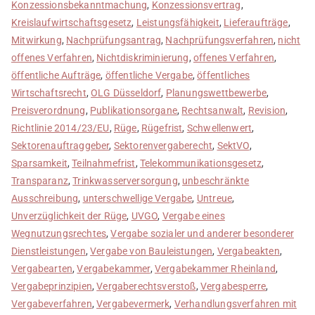
Konzessionsbekanntmachung
,
Konzessionsvertrag
,
Kreislaufwirtschaftsgesetz
,
Leistungsfähigkeit
,
Lieferaufträge
,
Mitwirkung
,
Nachprüfungsantrag
,
Nachprüfungsverfahren
,
nicht
offenes Verfahren
,
Nichtdiskriminierung
,
offenes Verfahren
,
öffentliche Aufträge
,
öffentliche Vergabe
,
öffentliches
Wirtschaftsrecht
,
OLG Düsseldorf
,
Planungswettbewerbe
,
Preisverordnung
,
Publikationsorgane
,
Rechtsanwalt
,
Revision
,
Richtlinie 2014/23/EU
,
Rüge
,
Rügefrist
,
Schwellenwert
,
Sektorenauftraggeber
,
Sektorenvergaberecht
,
SektVO
,
Sparsamkeit
,
Teilnahmefrist
,
Telekommunikationsgesetz
,
Transparanz
,
Trinkwasserversorgung
,
unbeschränkte
Ausschreibung
,
unterschwellige Vergabe
,
Untreue
,
Unverzüglichkeit der Rüge
,
UVGO
,
Vergabe eines
Wegnutzungsrechtes
,
Vergabe sozialer und anderer besonderer
Dienstleistungen
,
Vergabe von Bauleistungen
,
Vergabeakten
,
Vergabearten
,
Vergabekammer
,
Vergabekammer Rheinland
,
Vergabeprinzipien
,
Vergaberechtsverstoß
,
Vergabesperre
,
Vergabeverfahren
,
Vergabevermerk
,
Verhandlungsverfahren mit